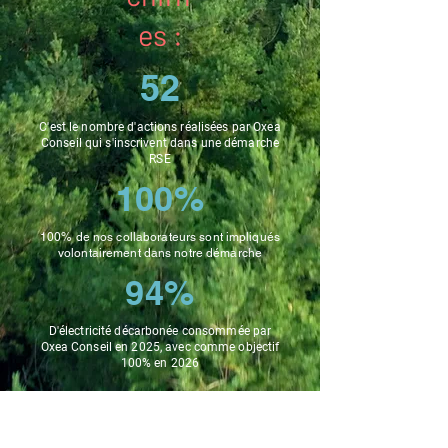
es :
52
C'est le nombre d'actions réalisées par Oxea
Conseil qui s'inscrivent dans une démarche
RSE
100%
100% de nos collaborateurs sont impliqués
volontairement dans notre démarche
94%
D'électricité décarbonée consommée par
Oxea Conseil en 2025, avec comme objectif
100% en 2026